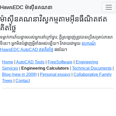
HawsEDC ម៉ាស៊ីនគណនា
ម៉ាស៊ីនគណនាវិស្វកម្មតាមអ៊ីនធឺណិតឥត
គិតថ្លៃ
ទម្លាក់ការភ័យខ្លាចរបស់អ្នកនៅក្រៅទ្វារ; ក្ដីស្រឡាញ់ត្រូវបានប្រើសម្រាប់ភាសា
ទីនេះ។ អ្នកមិនបំផ្លាញអ្វីទាំងអស់ឡើយ។ រីករាយជាមួយ
ឧបករណ៍
HawsEDC AutoCAD ឥតគិតថ្លៃ
ផងដែរ។
Home
|
AutoCAD Tools
|
FreeSoftware
|
Engineering
Services
|
Engineering Calculators
|
Technical Documents
|
Blog (new in 2009)
|
Personal essays
|
Collaborative Family
Trees
|
Contact