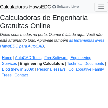
Calculadoras HawsEDC
Software Livre
Calculadoras de Engenharia
Gratuitas Online
Deixe seus medos na porta. O amor é falado aqui. Você não
está arruinando tudo. Aproveite também
as ferramentas livres
HawsEDC para AutoCAD
.
Home
|
AutoCAD Tools
|
FreeSoftware
|
Engineering
Services
|
Engineering Calculators
|
Technical Documents
|
Blog (new in 2009)
|
Personal essays
|
Collaborative Family
Trees
|
Contact